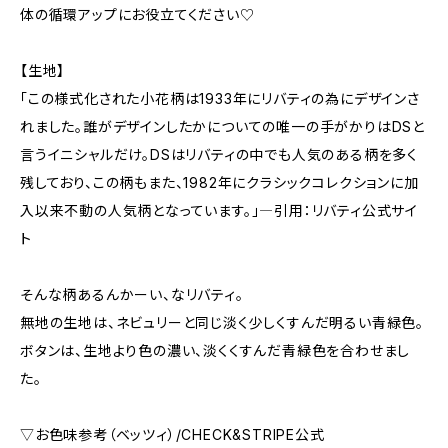
体の循環アップにお役立てください♡
【生地】
「この様式化された小花柄は1933年にリバティの為にデザインさ
れました。誰がデザインしたかについての唯一の手がかりはDSと
言うイニシャルだけ。DSはリバティの中でも人気のある柄を多く
残しており、この柄もまた、1982年にクラシックコレクションに加
入以来不動の人気柄となっています。」―引用：リバティ公式サイ
ト
そんな柄あるんかーい、なリバティ。
無地の生地は、ネビュリーと同じ淡く少しくすんだ明るい青緑色。
ボタンは、生地より色の濃い、淡くくすんだ青緑色を合わせまし
た。
▽お色味参考（ベッツィ）/CHECK&STRIPE公式